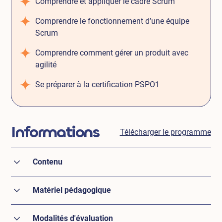
Comprendre et appliquer le cadre Scrum
Comprendre le fonctionnement d’une équipe
Scrum
Comprendre comment gérer un produit avec
agilité
Se préparer à la certification PSPO1
Informations
Télécharger le programme
Contenu
A date du 22/01/2025 :
Matériel pédagogique
Rappels sur les principes de l’Agilité
Support de formation, QCM de test d’entrainement, Guide
Le cadre Scrum
Modalités d'évaluation
Scrum 2020, Glossaire Scrum.