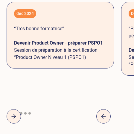
déc 2024
D
“Très bonne formatrice”
“P
pé
Devenir Product Owner - préparer PSPO1
Session de préparation à la certification
De
“Product Owner Niveau 1 (PSPO1)
Se
“P